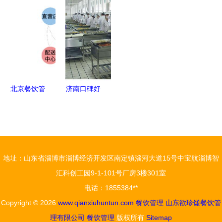
一品鲜牛打
饮管理的精
专业服务引
领餐饮行业
造安心餐饮
细之道
领餐饮行业
新风尚
新标杆
北京餐饮管
济南口碑好
理软件领导
的餐饮管理
品牌分析
学校推荐，
餐饮管理留
餐饮管理人
心这四点
才成长的关
地址：山东省淄博市淄博经济开发区南定镇淄河大道15号中宝航淄博智
键
汇科创工园9-1-101号厂房3楼301室
电话：1855384**
Copyright © 2026
www.qianxiuhuntun.com
餐饮管理
山东欲珍馐餐饮管
理有限公司
餐饮管理
版权所有
Sitemap