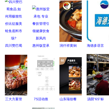
四川赞巴蜀
惠州饭堂承
润仟祥黄焖
海德多语言
食品:如何
包 专业餐
鸡 济南传
收银管理系
用极致性价
饮管理引领
世味道，全
统 赋能国
比征服美蛙
健康饮食新
网首选正宗
际餐饮的高
鱼底料市
风尚
之选
效运营
场?
三大方案管
7S活动推
山东瑞创餐
汤阴“6S”标
理食品安全
行计划 餐
饮管理 以
准化管理引