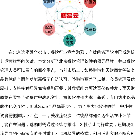
在北京这座繁华都市，餐饮行业竞争激烈，有效的管理软件已成为提
升运营效率的关键。本文分析了北京餐饮管理软件的领导品牌，并出餐饮
管理人员可以留心的四个重点。当前市场上，如哗啦啦和天财商龙等知名
品牌凭借全面的功能赢得了广泛认可。哗啦啦覆盖了点餐、会员管理及供
应链，支持多种场景如快餐和正餐，其数据能力可达百亿条并发，而天财
商龙在零售连锁餐厅中表现突出。海趣软件作为本土新秀，专门为小吃品
牌优化交互性，但其SaaS产品部署灵活。为了最大化软件收益，中小投
资者需把握以下四点：一，关注流畅度，传统品牌如金迈生活在小细节上
可能存在问题，选购时需通过长续存推荐；2,性价比同样重要，短期现金
流导向的小商家应避开过重于云点机场景的模式；利用后期客服不断和P