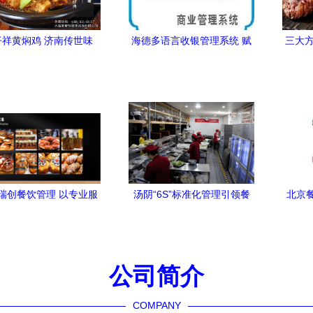
仟祥黄焖鸡 济南传世味
海德多语言收银管理系统 赋
三大方
，全网首选正宗之选
能国际餐饮的高效运营
瑞创餐饮管理 以专业服
汤阴“6S”标准化管理引领餐
北京
引领餐饮行业新标杆
饮行业新风尚
分析
公司简介
COMPANY